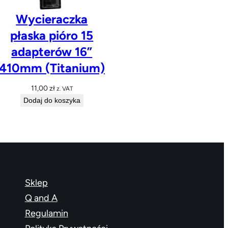
Wycieraczka
płaska pióro 15
adapterów 16”
410mm (Titanium)
11,00
zł
z. VAT
Dodaj do koszyka
Sklep
Q and A
Regulamin