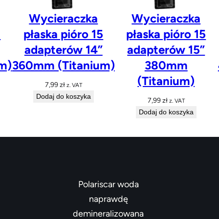
Wycieraczka
Wycieraczka
5
płaska pióro 15
płaska pióro 15
adapterów 14”
adapterów 15”
m)
360mm (Titanium)
380mm
(Titanium)
7,99
zł
z. VAT
Dodaj do koszyka
7,99
zł
z. VAT
Dodaj do koszyka
Polariscar woda
naprawdę
demineralizowana