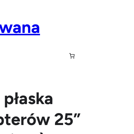
owana
 płaska
pterów 25”