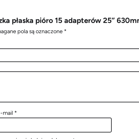
p
t
czka płaska pióro 15 adapterów 25” 630m
e
gane pola są oznaczone
*
r
ó
w
2
5
'
'
6
3
-mail
*
0
m
m