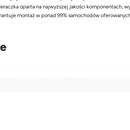
ł
eraczka oparta na najwyższej jakości komponentach, 
a
rantuje montaż w ponad 99% samochodów oferowanych n
s
k
a
we
p
i
ó
r
o
1
5
a
d
a