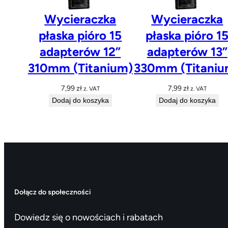
Wycieraczka
Wycieraczka
płaska pióro 15
płaska pióro 1
adapterów 12”
adapterów 13”
310mm (Titanium)
330mm (Titaniu
7,99
zł
7,99
zł
z. VAT
z. VAT
Dodaj do koszyka
Dodaj do koszyka
Dołącz do społeczności
Dowiedz się o nowościach i rabatach