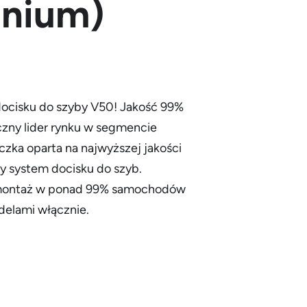
anium)
cisku do szyby V50! Jakość 99%
zny lider rynku w segmencie
zka oparta na najwyższej jakości
 system docisku do szyb.
 montaż w ponad 99% samochodów
delami włącznie.