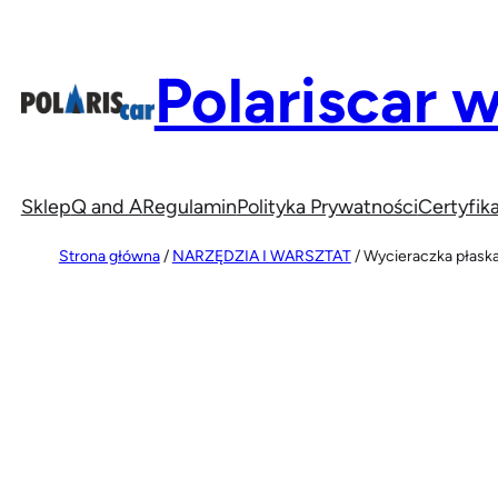
Przejdź
do
Polariscar 
treści
Sklep
Q and A
Regulamin
Polityka Prywatności
Certyfika
Strona główna
/
NARZĘDZIA I WARSZTAT
/ Wycieraczka płask