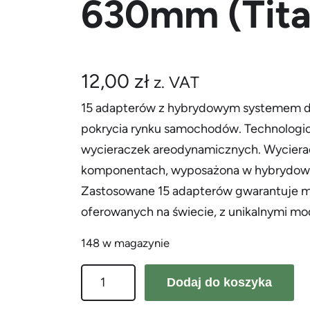
630mm (Tit
12,00
zł
z. VAT
15 adapterów z hybrydowym systemem do
pokrycia rynku samochodów. Technologic
wycieraczek areodynamicznych. Wycierac
komponentach, wyposażona w hybrydowy
Zastosowane 15 adapterów gwarantuje
oferowanych na świecie, z unikalnymi mo
148 w magazynie
i
Dodaj do koszyka
l