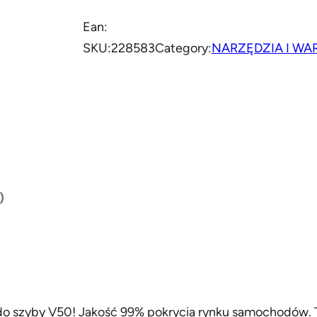
o
ś
Ean:
ć
SKU:
228583
Category:
NARZĘDZIA I WA
W
y
c
i
e
r
a
)
c
z
k
a
p
 szyby V50! Jakość 99% pokrycia rynku samochodów. T