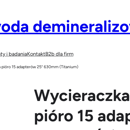
woda demineraliz
ty i badania
Kontakt
B2b dla firm
a pióro 15 adapterów 25” 630mm (Titanium)
Wycieraczka
pióro 15 ada